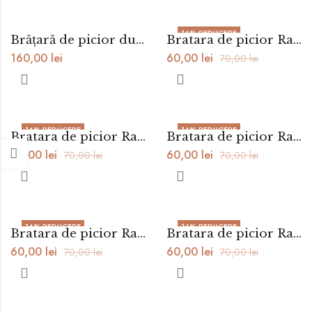
14
% REDUCERE
Brățară de picior dublă cu șnur și infinit argint
Bratara de picior Rainbow Neon
160,00
lei
60,00
lei
70,00
lei
14
% REDUCERE
14
% REDUCERE
Bratara de picior Rainbow Magic
Bratara de picior Rainbow Cream
60,00
lei
60,00
lei
70,00
lei
70,00
lei
14
% REDUCERE
14
% REDUCERE
Bratara de picior Rainbow Pastel
Bratara de picior Rainbow Native
60,00
lei
60,00
lei
70,00
lei
70,00
lei