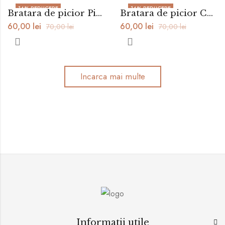
14
% REDUCERE
14
% REDUCERE
Bratara de picior Pink Summer
Bratara de picior Catalina Summer
60,00
lei
60,00
lei
70,00
lei
70,00
lei
Incarca mai multe
Informatii utile