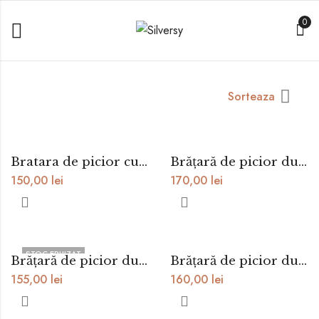
0
Sorteaza
Bratara de picior cu inima argint
Brățară de picior dublă cu șnur și charm argint
150,00
lei
170,00
lei
STOC EPUIZAT
Brățară de picior dublă cu șnur și steluță
Brățară de picior dublă cu șnur și inimă
155,00
lei
160,00
lei