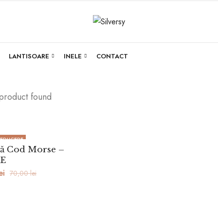
LANTISOARE
INELE
CONTACT
 product found
REDUCERE
ră Cod Morse –
RE
ei
70,00
lei