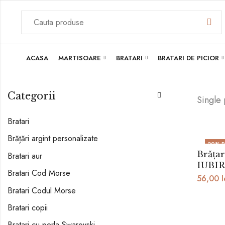
ACASA
MARTISOARE
BRATARI
BRATARI DE PICIOR
Categorii
Single
Bratari
Brățări argint personalizate
20
% 
Brăța
Bratari aur
IUBI
Bratari Cod Morse
56,00
l
Bratari Codul Morse
Bratari copii
Bratari cu perla Swarovski