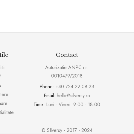
tile
Contact
tii
Autorizatie ANPC nr:
0010479/2018
?
a
Phone:
+40 724 22 08 33
inere
Email:
hello@silversy.ro
nare
Time:
Luni - Vineri: 9:00 - 18:00
ialitate
© SIlversy - 2017 - 2024