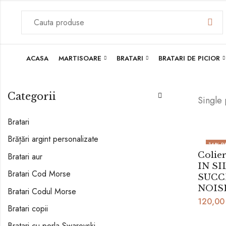
ACASA
MARTISOARE
BRATARI
BRATARI DE PICIOR
Categorii
Single
Bratari
Brățări argint personalizate
14
% R
Coli
Bratari aur
IN S
Bratari Cod Morse
SUCC
NOIS
Bratari Codul Morse
120,0
Bratari copii
Bratari cu perla Swarovski