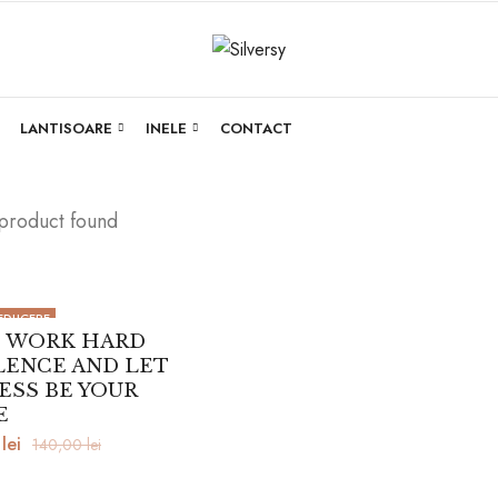
LANTISOARE
INELE
CONTACT
 product found
EDUCERE
er WORK HARD
ILENCE AND LET
ESS BE YOUR
E
0
lei
140,00
lei