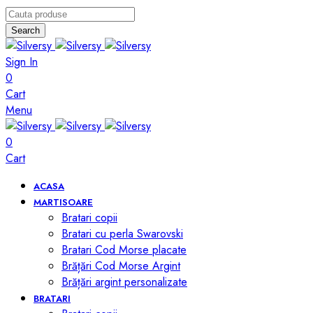
Search
Sign In
0
Cart
Menu
0
Cart
ACASA
MARTISOARE
Bratari copii
Bratari cu perla Swarovski
Bratari Cod Morse placate
Brățări Cod Morse Argint
Brățări argint personalizate
BRATARI