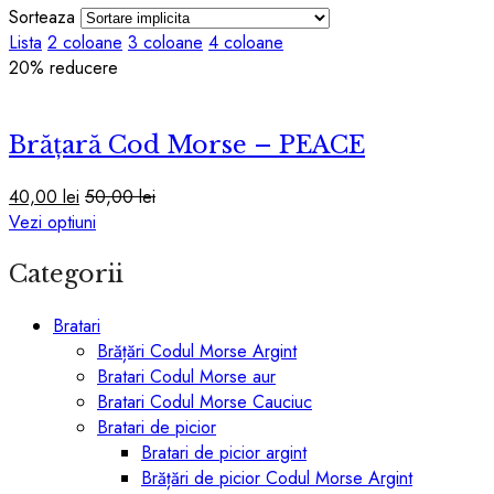
Sorteaza
Lista
2 coloane
3 coloane
4 coloane
20
% reducere
Brățară Cod Morse – PEACE
40,00
lei
50,00
lei
Acest
Vezi optiuni
produs
Categorii
are
mai
multe
Bratari
variații.
Brățări Codul Morse Argint
Opțiunile
Bratari Codul Morse aur
pot
Bratari Codul Morse Cauciuc
fi
Bratari de picior
alese
Bratari de picior argint
în
Brățări de picior Codul Morse Argint