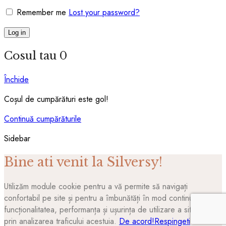
Remember me
Lost your password?
Log in
Cosul tau
0
Închide
Coșul de cumpărături este gol!
Continuă cumpărăturile
Sidebar
Bine ati venit la Silversy!
Utilizăm module cookie pentru a vă permite să navigați
confortabil pe site și pentru a îmbunătăți în mod continuu
funcționalitatea, performanța și ușurința de utilizare a site-ului
prin analizarea traficului acestuia.
De acord!
Respingeti