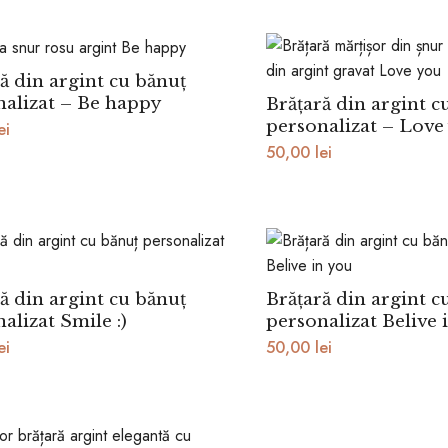
ă din argint cu bănuț
nalizat – Be happy
Brățară din argint c
personalizat – Love
ei
50,00
lei
ă din argint cu bănuț
Brățară din argint c
alizat Smile :)
personalizat Belive 
ei
50,00
lei