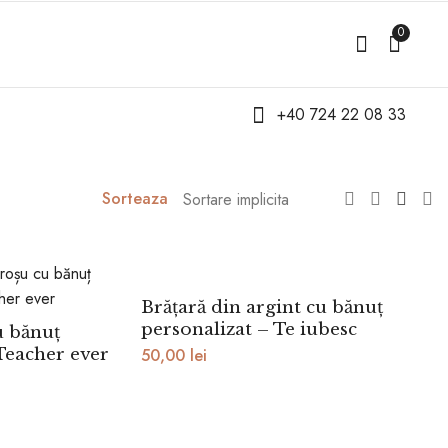
0
+40 724 22 08 33
Sorteaza
Brățară din argint cu bănuț
personalizat – Te iubesc
u bănuț
 Teacher ever
50,00
lei