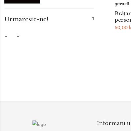
Brățar
Urmareste-ne!
person
50,00
l
Informatii u