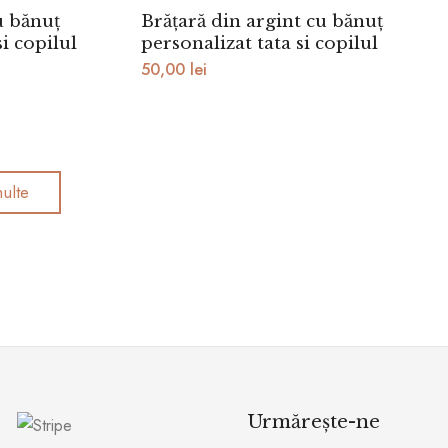
u bănuț
Brățară din argint cu bănuț
i copilul
personalizat tata si copilul
50,00
lei
ulte
Urmărește-ne