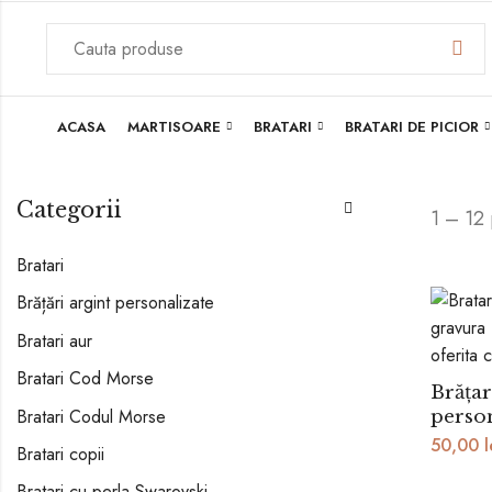
ACASA
MARTISOARE
BRATARI
BRATARI DE PICIOR
Categorii
1 – 12
Bratari
Brățări argint personalizate
Bratari aur
Bratari Cod Morse
Brățar
Bratari Codul Morse
perso
50,00
l
Bratari copii
Bratari cu perla Swarovski