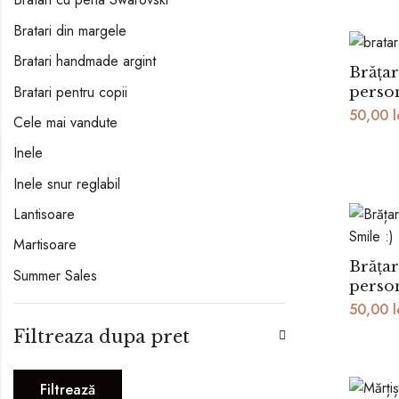
Bratari din margele
Bratari handmade argint
Brățar
Bratari pentru copii
perso
50,00
l
Cele mai vandute
Inele
Inele snur reglabil
Lantisoare
Martisoare
Brățar
Summer Sales
person
50,00
l
Filtreaza dupa pret
Filtrează