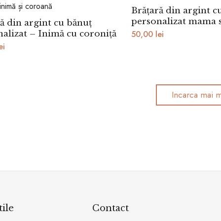
Brățară din argint c
personalizat mama s
ă din argint cu bănuț
alizat – Inimă cu coroniță
50,00
lei
ei
Incarca mai m
tile
Contact