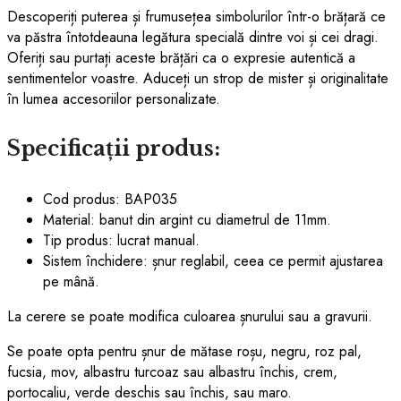
Descoperiți puterea și frumusețea simbolurilor într-o brățară ce
va păstra întotdeauna legătura specială dintre voi și cei dragi.
Oferiți sau purtați aceste brățări ca o expresie autentică a
sentimentelor voastre. Aduceți un strop de mister și originalitate
în lumea accesoriilor personalizate.
Specificații produs:
Cod produs: BAP035
Material: banut din argint cu diametrul de 11mm.
Tip produs: lucrat manual.
Sistem închidere: șnur reglabil, ceea ce permit ajustarea
pe mână.
La cerere se poate modifica culoarea șnurului sau a gravurii.
Se poate opta pentru șnur de mătase roșu, negru, roz pal,
fucsia, mov, albastru turcoaz sau albastru închis, crem,
portocaliu, verde deschis sau închis, sau maro.