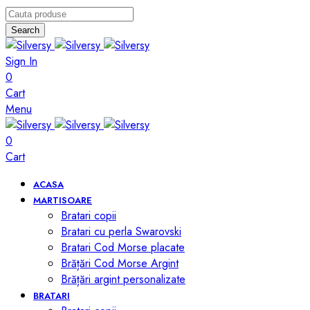
Search
Sign In
0
Cart
Menu
0
Cart
ACASA
MARTISOARE
Bratari copii
Bratari cu perla Swarovski
Bratari Cod Morse placate
Brățări Cod Morse Argint
Brățări argint personalizate
BRATARI