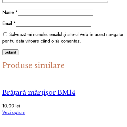
Name
*
Email
*
Salvează-mi numele, emailul și site-ul web în acest navigator
pentru data viitoare când o să comentez.
Produse similare
Brățară mărțișor BM14
10,00
lei
Acest
Vezi optiuni
produs
are