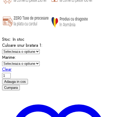
Stoc:
In stoc
Culoare snur bratara 1:
Marime:
Clear
Brățară
din
Adauga in cos
argint
Cumpara
cu
bănuț
personalizat
-