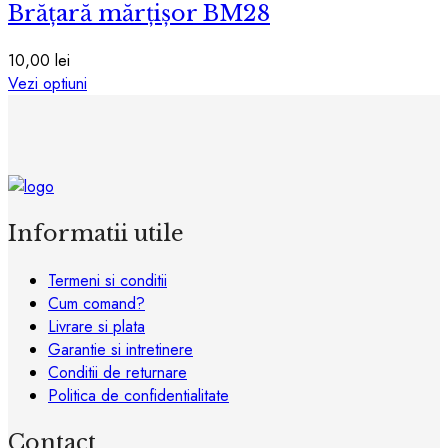
în
Brățară mărțișor BM28
mai
pagina
multe
produsului.
variații.
10,00
lei
Opțiunile
Acest
Vezi optiuni
pot
produs
fi
are
alese
mai
în
multe
pagina
variații.
produsului.
Opțiunile
Informatii utile
pot
fi
Termeni si conditii
alese
Cum comand?
în
Livrare si plata
pagina
Garantie si intretinere
produsului.
Conditii de returnare
Politica de confidentialitate
Contact