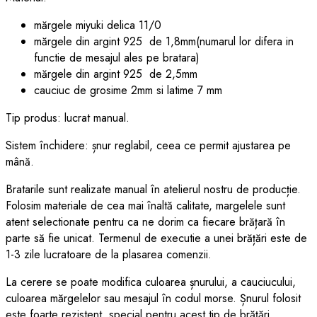
mărgele miyuki delica 11/0
mărgele din argint 925 de 1,8mm(numarul lor difera in
functie de mesajul ales pe bratara)
mărgele din argint 925 de 2,5mm
cauciuc de grosime 2mm si latime 7 mm
Tip produs: lucrat manual.
Sistem închidere: șnur reglabil, ceea ce permit ajustarea pe
mână.
Bratarile sunt realizate manual în atelierul nostru de producție.
Folosim materiale de cea mai înaltă calitate, margelele sunt
atent selectionate pentru ca ne dorim ca fiecare brățară în
parte să fie unicat. Termenul de executie a unei brățări este de
1-3 zile lucratoare de la plasarea comenzii.
La cerere se poate modifica culoarea șnurului, a cauciucului,
culoarea mărgelelor sau mesajul în codul morse. Șnurul folosit
este foarte rezistent, special pentru acest tip de brățări.