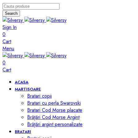
Search
Sign In
0
Cart
Menu
0
Cart
ACASA
MARTISOARE
Bratari copii
Bratari cu perla Swarovski
Bratari Cod Morse placate
Brățări Cod Morse Argint
Brățări argint personalizate
BRATARI