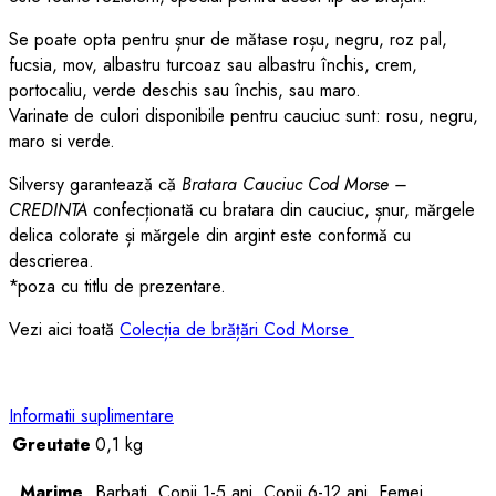
Se poate opta pentru șnur de mătase roșu, negru, roz pal,
fucsia, mov, albastru turcoaz sau albastru închis, crem,
portocaliu, verde deschis sau închis, sau maro.
Varinate de culori disponibile pentru cauciuc sunt: rosu, negru,
maro si verde.
Silversy garantează că
Bratara Cauciuc Cod Morse –
CREDINTA
confecționată cu bratara din cauciuc, șnur, mărgele
delica colorate și mărgele din argint este conformă cu
descrierea.
*poza cu titlu de prezentare.
Vezi aici toată
Colecția de brățări Cod Morse
Informatii suplimentare
Greutate
0,1 kg
Marime
Barbati, Copii 1-5 ani, Copii 6-12 ani, Femei