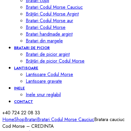
Bratari copii
Bratari Codul Morse Cauciuc
Brățări Codul Morse Argint
Bratari Codul Morse aur
Bratari Codul Morse
Bratari handmade argint
Bratari din margele
BRATARI DE PICIOR
Bratari de picior argint
Brățări de picior Codul Morse
LANTISOARE
Lantisoare Codul Morse
Lantisoare gravate
INELE
Inele snur reglabil
CONTACT
+40 724 22 08 33
Home
Shop
Bratari
Bratari Codul Morse Cauciuc
Bratara cauciuc
Cod Morse – CREDINTA