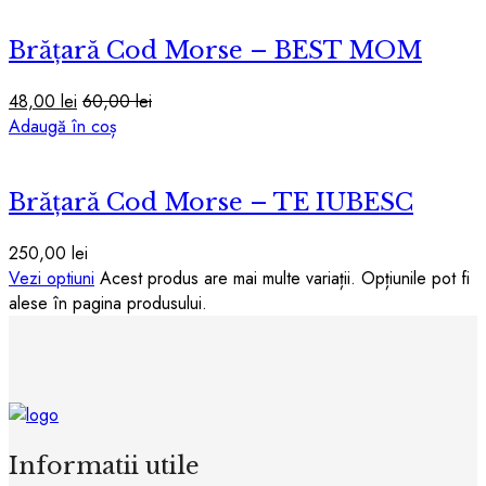
Brățară Cod Morse – BEST MOM
48,00
lei
60,00
lei
Adaugă în coș
Brățară Cod Morse – TE IUBESC
250,00
lei
Vezi optiuni
Acest produs are mai multe variații. Opțiunile pot fi
alese în pagina produsului.
Informatii utile