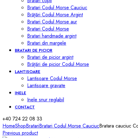
Bratari copii
Bratari Codul Morse Cauciuc
Brățări Codul Morse Argint
Bratari Codul Morse aur
Bratari Codul Morse
Bratari handmade argint
Bratari din margele
BRATARI DE PICIOR
Bratari de picior argint
Brățări de picior Codul Morse
LANTISOARE
Lantisoare Codul Morse
Lantisoare gravate
INELE
Inele snur reglabil
CONTACT
+40 724 22 08 33
Home
Shop
Bratari
Bratari Codul Morse Cauciuc
Bratara cauciuc
Previous product