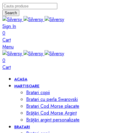
Search
Sign In
0
Cart
Menu
0
Cart
ACASA
MARTISOARE
Bratari copii
Bratari cu perla Swarovski
Bratari Cod Morse placate
Brățări Cod Morse Argint
Brățări argint personalizate
BRATARI