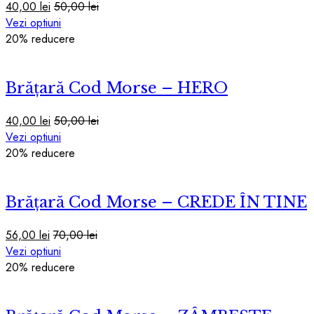
40,00
lei
50,00
lei
Acest
Vezi optiuni
produs
20
% reducere
are
mai
Brățară Cod Morse – HERO
multe
variații.
Opțiunile
40,00
lei
50,00
lei
pot
Acest
Vezi optiuni
fi
produs
20
% reducere
alese
are
în
mai
pagina
Brățară Cod Morse – CREDE ÎN TINE
multe
produsului.
variații.
Opțiunile
56,00
lei
70,00
lei
pot
Acest
Vezi optiuni
fi
produs
20
% reducere
alese
are
în
mai
pagina