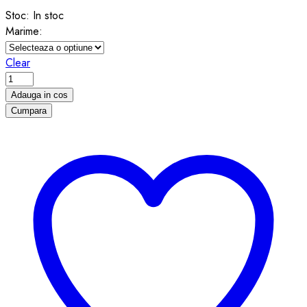
Stoc:
In stoc
Marime:
Clear
Brățară
Codul
Adauga in cos
Morse
Cumpara
-
MOTHER
quantity