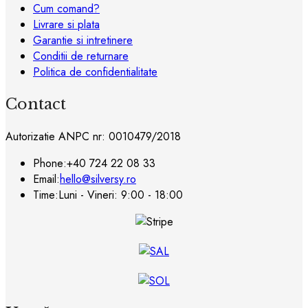
Cum comand?
în
Livrare si plata
pagina
Garantie si intretinere
produsului.
Conditii de returnare
Politica de confidentialitate
Contact
Autorizatie ANPC nr: 0010479/2018
Phone:
+40 724 22 08 33
Email:
hello@silversy.ro
Time:
Luni - Vineri: 9:00 - 18:00