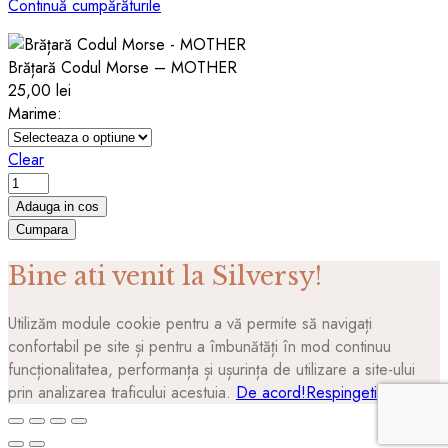
Continuă cumpărăturile
Brățară Codul Morse – MOTHER
25,00
lei
Marime:
Clear
Brățară
Codul
Adauga in cos
Morse
Cumpara
-
Bine ati venit la Silversy!
MOTHER
quantity
Utilizăm module cookie pentru a vă permite să navigați
confortabil pe site și pentru a îmbunătăți în mod continuu
funcționalitatea, performanța și ușurința de utilizare a site-ului
prin analizarea traficului acestuia.
De acord!
Respingeti