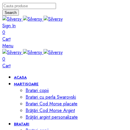
Search
Sign In
0
Cart
Menu
0
Cart
ACASA
MARTISOARE
Bratari copii
Bratari cu perla Swarovski
Bratari Cod Morse placate
Brățări Cod Morse Argint
Brățări argint personalizate
BRATARI