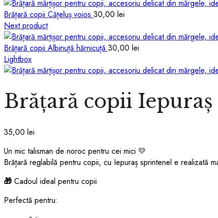
Brățară copii Cățeluș voios
30,00
lei
Next product
Brățară copii Albinuță hărnicuță
30,00
lei
Lightbox
Brățară copii Iepuraș
35,00
lei
Un mic talisman de noroc pentru cei mici 💛
Brățară reglabilă pentru copii, cu Iepuraș sprintenel e realizată 
🎁
Cadoul ideal pentru copii
Perfectă pentru: