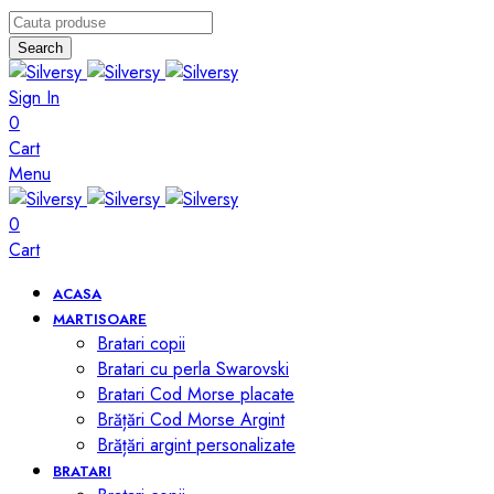
Search
Sign In
0
Cart
Menu
0
Cart
ACASA
MARTISOARE
Bratari copii
Bratari cu perla Swarovski
Bratari Cod Morse placate
Brățări Cod Morse Argint
Brățări argint personalizate
BRATARI