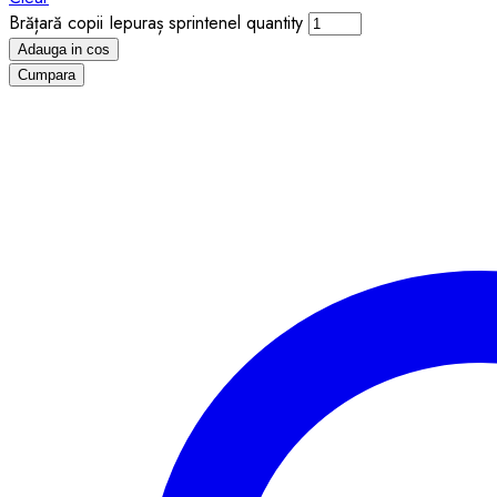
Brățară copii Iepuraș sprintenel quantity
Adauga in cos
Cumpara