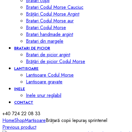
Bratari copii
Bratari Codul Morse Cauciuc
Brățări Codul Morse Argint
Bratari Codul Morse aur
Bratari Codul Morse
Bratari handmade argint
Bratari din margele
BRATARI DE PICIOR
Bratari de picior argint
Brățări de picior Codul Morse
LANTISOARE
Lantisoare Codul Morse
Lantisoare gravate
INELE
Inele snur reglabil
CONTACT
+40 724 22 08 33
Home
Shop
Martisoare
Brățară copii Iepuraș sprintenel
Previous product