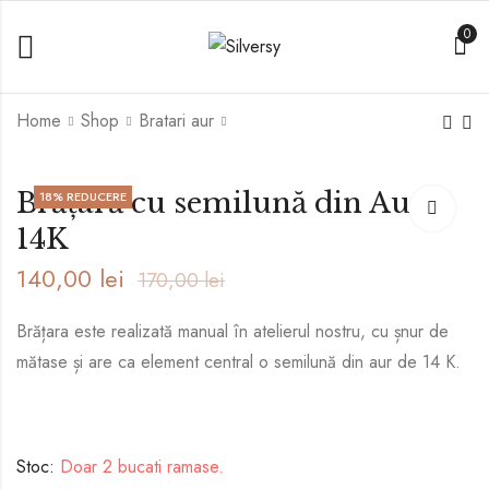
0
Home
Shop
Bratari aur
Brățară cu aripă de
Brățară cu contur
Brățară cu semilună din Aur
18
% REDUCERE
înger din Aur 14K
inimă din Aur 14K
14K
120,00
120,00
lei
lei
170,00
130,00
lei
lei
140,00
lei
170,00
lei
Brățara este realizată manual în atelierul nostru, cu șnur de
mătase și are ca element central o semilună din aur de 14 K.
Stoc:
Doar 2 bucati ramase.