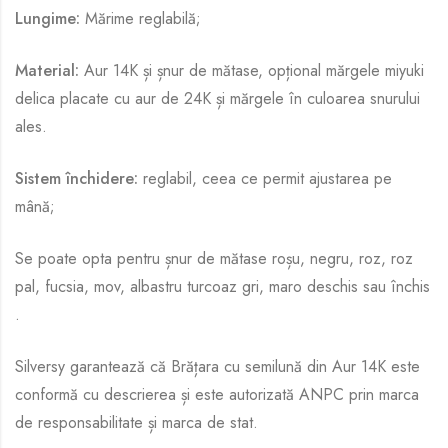
Lungime:
Mărime reglabilă;
Material:
Aur 14K și șnur de mătase, opțional mărgele miyuki
delica placate cu aur de 24K și mărgele în culoarea snurului
ales.
Sistem închidere:
reglabil, ceea ce permit ajustarea pe
mână;
Se poate opta pentru șnur de mătase roșu, negru, roz, roz
pal, fucsia, mov, albastru turcoaz gri, maro deschis sau închis
.
Silversy garantează că Brățara cu semilună din Aur 14K este
conformă cu descrierea și este autorizată ANPC prin marca
de responsabilitate și marca de stat.