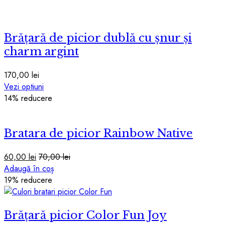
Brățară de picior dublă cu șnur și
charm argint
170,00
lei
Acest
Vezi optiuni
produs
14
% reducere
are
mai
Bratara de picior Rainbow Native
multe
variații.
Opțiunile
60,00
lei
70,00
lei
pot
Adaugă în coș
fi
19
% reducere
alese
în
pagina
Brățară picior Color Fun Joy
produsului.