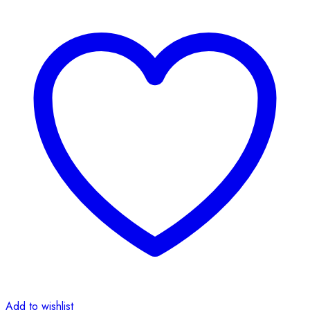
Creamy
Native
quantity
Add to wishlist