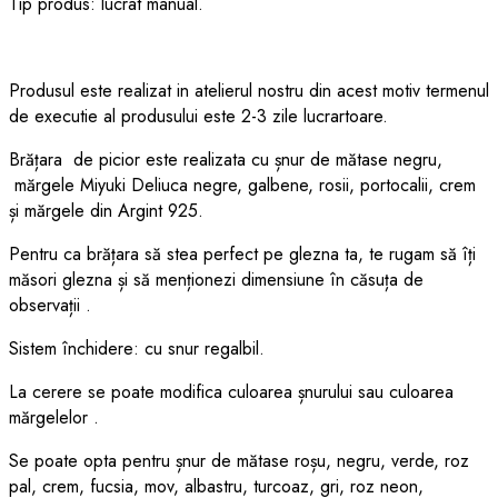
Tip produs: lucrat manual.
Produsul este realizat in atelierul nostru din acest motiv termenul
de executie al produsului este 2-3 zile lucrartoare.
Brățara de picior este realizata cu șnur de mătase negru,
mărgele Miyuki Deliuca negre, galbene, rosii, portocalii, crem
și mărgele din Argint 925.
Pentru ca brățara să stea perfect pe glezna ta, te rugam să îți
măsori glezna și să menționezi dimensiune în căsuța de
observații .
Sistem închidere: cu snur regalbil.
La cerere se poate modifica culoarea șnurului sau culoarea
mărgelelor .
Se poate opta pentru șnur de mătase roșu, negru, verde, roz
pal, crem, fucsia, mov, albastru, turcoaz, gri, roz neon,