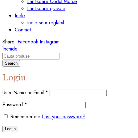
Lantisoare Codul Morse
Lantisoare gravate
Inele
Inele snur reglabil
Contact
Share:
Facebook
Instagram
Închide
Search
Login
User Name or Email
*
Password
*
Remember me
Lost your password?
Log in