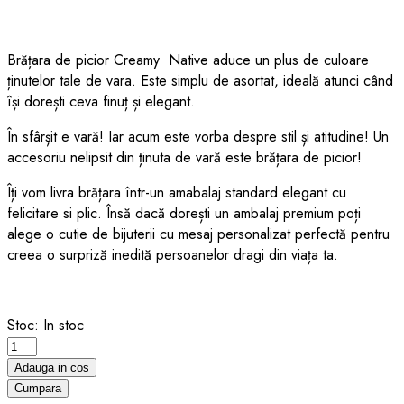
Brățara de picior Creamy Native aduce un plus de culoare
ținutelor tale de vara. Este simplu de asortat, ideală atunci când
își dorești ceva finuț și elegant.
În sfârșit e vară! Iar acum este vorba despre stil și atitudine! Un
accesoriu nelipsit din ținuta de vară este brățara de picior!
Îți vom livra brățara într-un amabalaj standard elegant cu
felicitare si plic. Însă dacă dorești un ambalaj premium poți
alege o cutie de bijuterii cu mesaj personalizat perfectă pentru
creea o surpriză inedită persoanelor dragi din viața ta.
Stoc:
In stoc
Bratara
de
Adauga in cos
picior
Cumpara