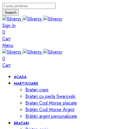
Search
Sign In
0
Cart
Menu
0
Cart
ACASA
MARTISOARE
Bratari copii
Bratari cu perla Swarovski
Bratari Cod Morse placate
Brățări Cod Morse Argint
Brățări argint personalizate
BRATARI