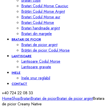
Bratari copii
Bratari Codul Morse Cauciuc
Brățări Codul Morse Argint
Bratari Codul Morse aur
Bratari Codul Morse
Bratari handmade argint
Bratari din margele
BRATARI DE PICIOR
Bratari de picior argint
Brățări de picior Codul Morse
LANTISOARE
Lantisoare Codul Morse
Lantisoare gravate
INELE
Inele snur reglabil
CONTACT
+40 724 22 08 33
Home
Shop
Bratari
Bratari de picior
Bratari de picior argint
Bratara
de picior Creamy Native