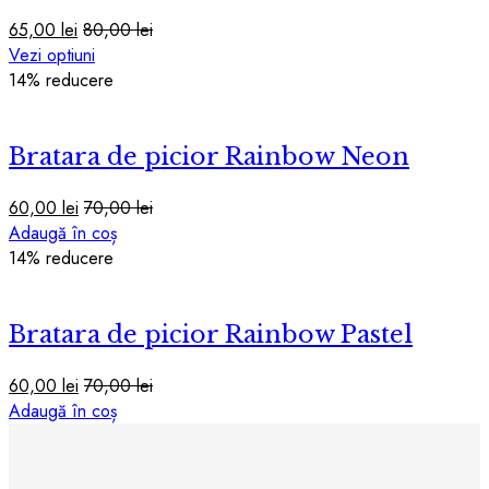
65,00
lei
80,00
lei
Acest
Vezi optiuni
produs
14
% reducere
are
mai
Bratara de picior Rainbow Neon
multe
variații.
Opțiunile
60,00
lei
70,00
lei
pot
Adaugă în coș
fi
14
% reducere
alese
în
pagina
Bratara de picior Rainbow Pastel
produsului.
60,00
lei
70,00
lei
Adaugă în coș