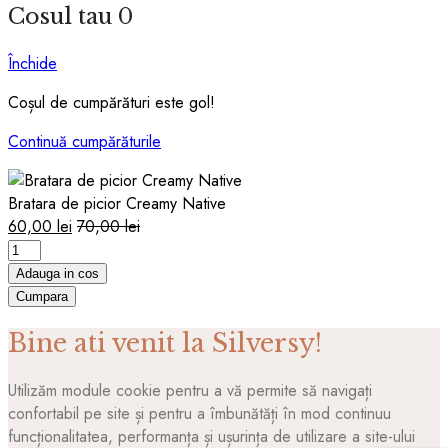
Cosul tau
0
Închide
Coșul de cumpărături este gol!
Continuă cumpărăturile
Bratara de picior Creamy Native
60,00
lei
70,00
lei
Bratara
de
Adauga in cos
picior
Cumpara
Creamy
Bine ati venit la Silversy!
Native
quantity
Utilizăm module cookie pentru a vă permite să navigați
confortabil pe site și pentru a îmbunătăți în mod continuu
funcționalitatea, performanța și ușurința de utilizare a site-ului