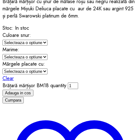
Brățară mărțișor cu șnur de mătase roșu sau negru realizată din
mărgele Miyuki Deliuca placate cu aur de 24K sau argint 925
și perlă Swarowski platinum de 6mm.
Stoc:
In stoc
Culoare snur:
Marime:
Mărgele placate cu:
Clear
Brățară mărțișor BM18 quantity
Adauga in cos
Cumpara