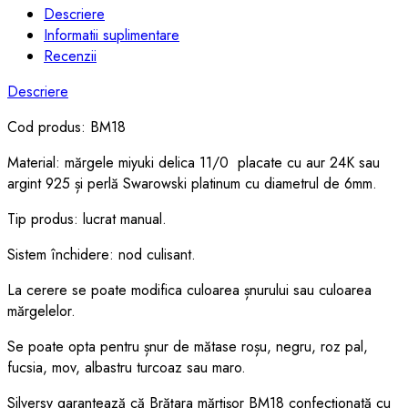
Descriere
Informatii suplimentare
Recenzii
Descriere
Cod produs: BM18
Material: mărgele miyuki delica 11/0 placate cu aur 24K sau
argint 925 și perlă Swarowski platinum cu diametrul de 6mm.
Tip produs: lucrat manual.
Sistem închidere: nod culisant.
La cerere se poate modifica culoarea șnurului sau culoarea
mărgelelor.
Se poate opta pentru șnur de mătase roșu, negru, roz pal,
fucsia, mov, albastru turcoaz sau maro.
Silversy garantează că Brățara mărțișor BM18 confecționată cu