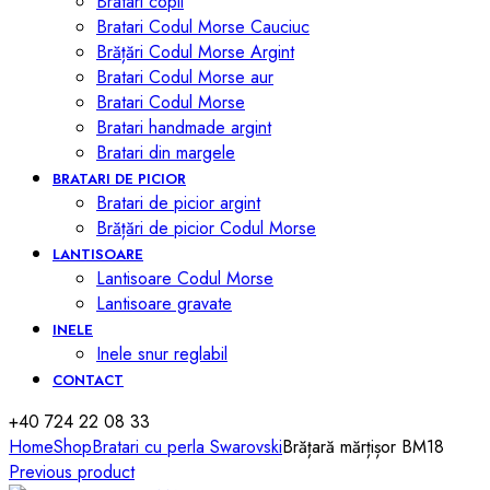
Bratari copii
Bratari Codul Morse Cauciuc
Brățări Codul Morse Argint
Bratari Codul Morse aur
Bratari Codul Morse
Bratari handmade argint
Bratari din margele
BRATARI DE PICIOR
Bratari de picior argint
Brățări de picior Codul Morse
LANTISOARE
Lantisoare Codul Morse
Lantisoare gravate
INELE
Inele snur reglabil
CONTACT
+40 724 22 08 33
Home
Shop
Bratari cu perla Swarovski
Brățară mărțișor BM18
Previous product