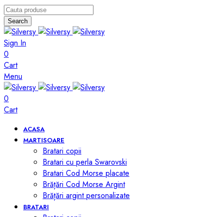
Search
Sign In
0
Cart
Menu
0
Cart
ACASA
MARTISOARE
Bratari copii
Bratari cu perla Swarovski
Bratari Cod Morse placate
Brățări Cod Morse Argint
Brățări argint personalizate
BRATARI