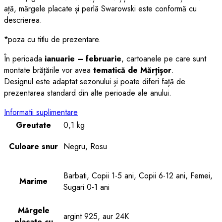
ață, mărgele placate și perlă Swarowski este conformă cu
descrierea.
*poza cu titlu de prezentare.
În perioada
ianuarie – februarie
, cartoanele pe care sunt
montate brățările vor avea
tematică de Mărțișor
.
Designul este adaptat sezonului și poate diferi față de
prezentarea standard din alte perioade ale anului.
Informatii suplimentare
Greutate
0,1 kg
Culoare snur
Negru, Rosu
Barbati, Copii 1-5 ani, Copii 6-12 ani, Femei,
Marime
Sugari 0-1 ani
Mărgele
argint 925, aur 24K
placate cu