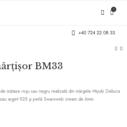
0
+40 724 22 08 33
mărțișor BM33
Brățară mărțișor BM29
Brățară mărțișor BM34
10,00
10,00
lei
lei
r de mătase roșu sau negru realizată din mărgele Miyuki Deliuca
sau argint 925 și perlă Swarowski cream de 6mm.