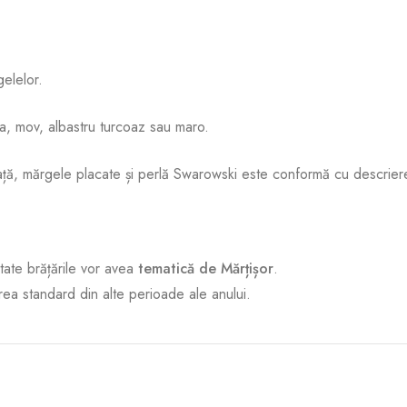
elelor.
a, mov, albastru turcoaz sau maro.
ață, mărgele placate și perlă Swarowski este conformă cu descrier
tate brățările vor avea
tematică de Mărțișor
.
rea standard din alte perioade ale anului.