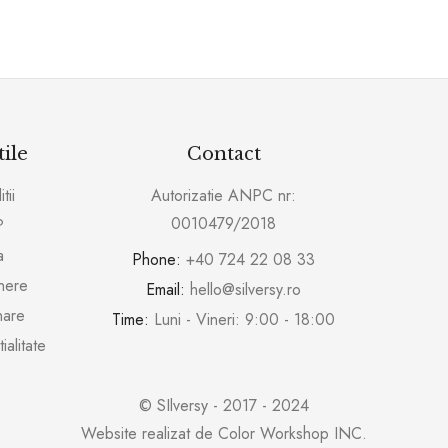
tile
Contact
tii
Autorizatie ANPC nr:
0010479/2018
?
a
Phone:
+40 724 22 08 33
inere
Email:
hello@silversy.ro
nare
Time:
Luni - Vineri: 9:00 - 18:00
ialitate
© SIlversy - 2017 - 2024
Website realizat de
Color Workshop INC.