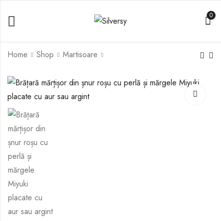
0
Home
Shop
Martisoare
Brățară mărțișor
Brățară mărțișor
BM32
BM36
10,00
10,00
lei
lei