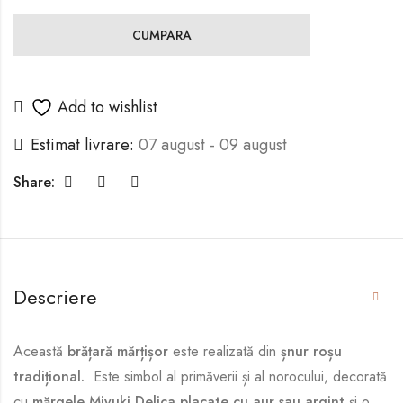
CUMPARA
Add to wishlist
Estimat livrare:
07 august - 09 august
Share:
Descriere
Această
brățară mărțișor
este realizată din
șnur roșu
tradițional.
Este simbol al primăverii și al norocului, decorată
cu
mărgele Miyuki Delica placate cu aur sau argint
și o