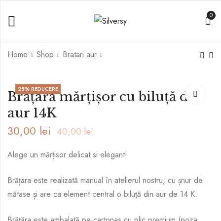
0
Home
Shop
Bratari aur
Brățară de picior cu
Set două brățari
25
% REDUCERE
Brățară mărțișor cu biluță din
biluță de aur
mărțișor cu biluță din
aur 14K
40,00
lei
80,00
lei
aur 14K
55,00
lei
70,00
lei
30,00
lei
40,00
lei
Alege un mărțisor delicat si elegant!
Brățara este realizată manual în atelierul nostru, cu șnur de
mătase și are ca element central o biluță din aur de 14 K.
Brățăra este ambalată pe cartonas cu plic premium (poza