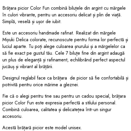
Brățara picior Color Fun combină biluțele din argint cu mărgele
în culori vibrante, pentru un accesoriu delicat și plin de viață.
Simplă, veselă și ușor de iubit.
Este un accesoriu handmade rafinat. Realizat din mărgele
Miyuki Delica colorate, recunoscute pentru forma lor perfectă și
luciul aparte. Tu poți alege culoarea șnurului și a mărgelelor ca
să fie exact pe gustul tău. Cele 7 biluțe fine din argint adaugă
un plus de eleganță și rafinament, echilibrând perfect aspectul
jucăuș și vibrant al brățării.
Designul reglabil face ca brățara de picior să fie confortabilă și
potrivită pentru orice mărime a gleznei.
Fie că o alegi pentru tine sau pentru un cadou special, brățara
picior Color Fun este expresia perfectă a stilului personal.
Combină culoarea, calitatea și delicatețea într-un singur
accesoriu.
Acestă brățară picior este model unisex.