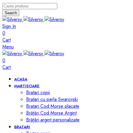
Search
Sign In
0
Cart
Menu
0
Cart
ACASA
MARTISOARE
Bratari copii
Bratari cu perla Swarovski
Bratari Cod Morse placate
Brățări Cod Morse Argint
Brățări argint personalizate
BRATARI