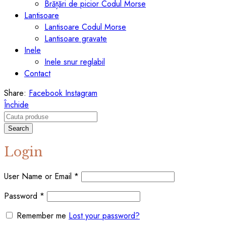
Brățări de picior Codul Morse
Lantisoare
Lantisoare Codul Morse
Lantisoare gravate
Inele
Inele snur reglabil
Contact
Share:
Facebook
Instagram
Închide
Search
Login
User Name or Email
*
Password
*
Remember me
Lost your password?