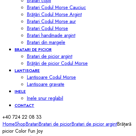
Bratari copii
Bratari Codul Morse Cauciuc
Brățări Codul Morse Argint
Bratari Codul Morse aur
Bratari Codul Morse
Bratari handmade argint
Bratari din margele
BRATARI DE PICIOR
Bratari de picior argint
Brățări de picior Codul Morse
LANTISOARE
Lantisoare Codul Morse
Lantisoare gravate
INELE
Inele snur reglabil
CONTACT
+40 724 22 08 33
Home
Shop
Bratari
Bratari de picior
Bratari de picior argint
Brățară
picior Color Fun Joy