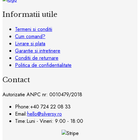
produsului.
variații.
Opțiunile
Informatii utile
pot
fi
Termeni si conditii
alese
Cum comand?
în
Livrare si plata
pagina
Garantie si intretinere
produsului.
Conditii de returnare
Politica de confidentialitate
Contact
Autorizatie ANPC nr: 0010479/2018
Phone:
+40 724 22 08 33
Email:
hello@silversy.ro
Time:
Luni - Vineri: 9:00 - 18:00