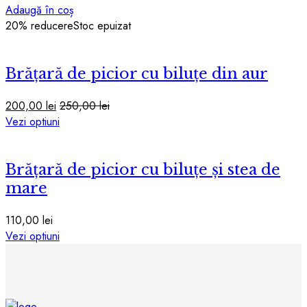
pot
Adaugă în coș
fi
20
% reducere
Stoc epuizat
alese
în
pagina
Brățară de picior cu biluțe din aur
produsului.
200,00
lei
250,00
lei
Acest
Vezi optiuni
produs
are
Brățară de picior cu biluțe și stea de
mai
multe
mare
variații.
Opțiunile
110,00
lei
pot
Acest
Vezi optiuni
fi
produs
alese
are
în
mai
pagina
multe