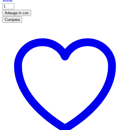
Brățară
picior
Adauga in cos
Color
Cumpara
Fun
Pearl
quantity