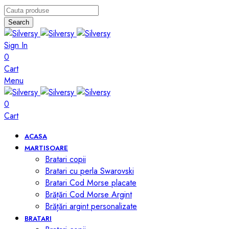
Search
Sign In
0
Cart
Menu
0
Cart
ACASA
MARTISOARE
Bratari copii
Bratari cu perla Swarovski
Bratari Cod Morse placate
Brățări Cod Morse Argint
Brățări argint personalizate
BRATARI