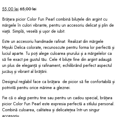
55,00
lei
65,00
lei
Brățara picior Color Fun Pearl combină biluțele din argint cu
mărgele în culori vibrante, pentru un accesoriu delicat și plin de
viață. Simplă, veselă și ușor de iubit.
Este un accesoriu handmade rafinat. Realizat din mărgele
Miyuki Delica colorate, recunoscute pentru forma lor perfectă și
luciul aparte. Tu poți alege culoarea șnurului și a mărgelelor ca
să fie exact pe gustul tău. Cele 4 biluțe fine din argint adaugă
un plus de eleganță și rafinament, echilibrând perfect aspectul
jucăuș și vibrant al brățării.
Designul reglabil face ca brățara de picior să fie confortabilă și
potrivită pentru orice mărime a gleznei.
Fie că o alegi pentru tine sau pentru un cadou special, brățara
picior Color Fun Pearl este expresia perfectă a stilului personal.
Combină culoarea, calitatea și delicatețea într-un singur
accesoriu.