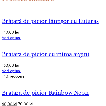
Brățară de picior lănțișor cu fluturaș
140,00
lei
Acest
Vezi optiuni
produs
are
Bratara de picior cu inima argint
mai
multe
variații.
150,00
lei
Opțiunile
Acest
Vezi optiuni
pot
produs
14
% reducere
fi
are
alese
mai
în
Bratara de picior Rainbow Neon
multe
pagina
variații.
produsului.
Opțiunile
60,00
lei
70,00
lei