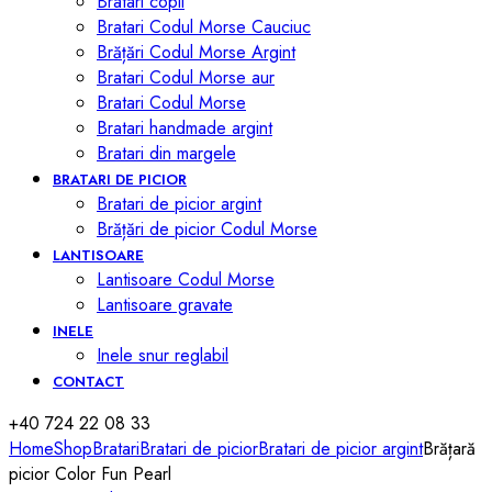
Bratari copii
Bratari Codul Morse Cauciuc
Brățări Codul Morse Argint
Bratari Codul Morse aur
Bratari Codul Morse
Bratari handmade argint
Bratari din margele
BRATARI DE PICIOR
Bratari de picior argint
Brățări de picior Codul Morse
LANTISOARE
Lantisoare Codul Morse
Lantisoare gravate
INELE
Inele snur reglabil
CONTACT
+40 724 22 08 33
Home
Shop
Bratari
Bratari de picior
Bratari de picior argint
Brățară
picior Color Fun Pearl