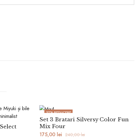
27
% REDUCERE
Set 3 Bratari Silversy Color Fun
Mix Four
Select
175,00
lei
240,00
lei