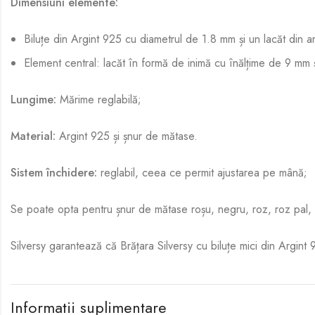
Dimensiuni elemente:
Biluțe din Argint 925 cu diametrul de 1.8 mm și un lacăt din a
Element central: lacăt în formă de inimă cu înălțime de 9 mm 
Lungime:
Mărime reglabilă;
Material:
Argint 925 și șnur de mătase.
Sistem închidere:
reglabil, ceea ce permit ajustarea pe mână;
Se poate opta pentru șnur de mătase roșu, negru, roz, roz pal, f
Silversy garantează că Brățara Silversy cu biluțe mici din Argint
Informatii suplimentare