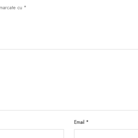
t marcate cu
*
Email
*