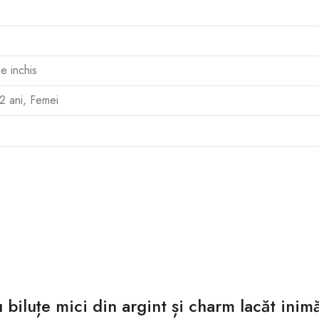
e inchis
12 ani, Femei
u biluțe mici din argint și charm lacăt inim