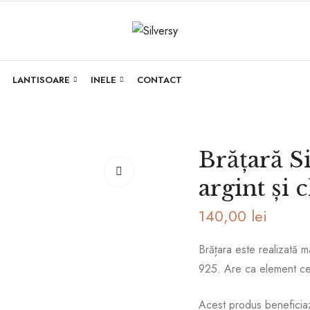
LANTISOARE
INELE
CONTACT
Brățară S
argint și
140,00
lei
Brățara este realizată ma
925. Are ca element cen
Acest produs beneficiaz