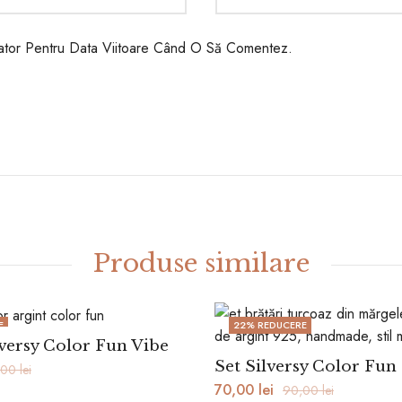
gator Pentru Data Viitoare Când O Să Comentez.
Produse similare
E
22
% REDUCERE
lversy Color Fun Vibe
Set Silversy Color Fun 
,00
lei
70,00
lei
90,00
lei