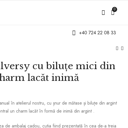
0
+40 724 22 08 33
ilversy cu biluțe mici din
Brățări Couple Codul
Brățară Silversy cu
Morse – TE IUBESC
biluțe mici și charm
 charm lacăt inimă
rotund din argint
104,00
lei
130,00
lei
140,00
lei
nual în atelierul nostru, cu șnur de mătase și biluțe din argint
tral un charm lacăt în formă de inimă din argint .
a de ambalaj cadou, cutia fiind prezentată în cea de-a treia