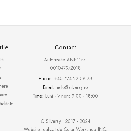
tile
Contact
tii
Autorizatie ANPC nr:
0010479/2018
?
a
Phone:
+40 724 22 08 33
inere
Email:
hello@silversy.ro
nare
Time:
Luni - Vineri: 9:00 - 18:00
ialitate
© SIlversy - 2017 - 2024
Website realizat de
Color Workshop INC.