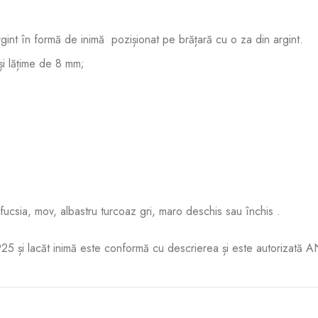
rgint în formă de inimă pozișionat pe brățară cu o za din argint.
și lățime de 8 mm;
ucsia, mov, albastru turcoaz gri, maro deschis sau închis .
 925 și lacăt inimă este conformă cu descrierea și este autorizată 