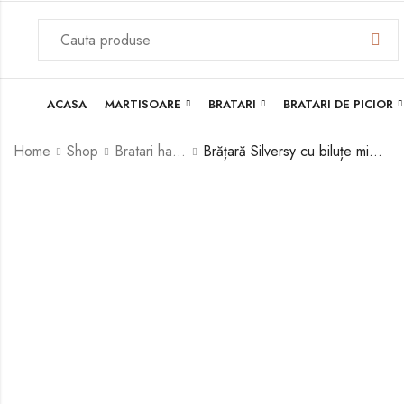
ACASA
MARTISOARE
BRATARI
BRATARI DE PICIOR
Home
Shop
Bratari handmade argint
Brățară Silversy cu biluțe mici din argint și charm lacăt inimă