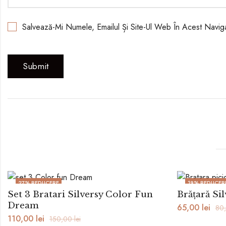
Salvează-Mi Numele, Emailul Și Site-Ul Web În Acest Navi
27
% REDUCERE
19
% REDUCER
Set 3 Bratari Silversy Color Fun
Brățară Si
Dream
65,00
lei
80
110,00
lei
150,00
lei