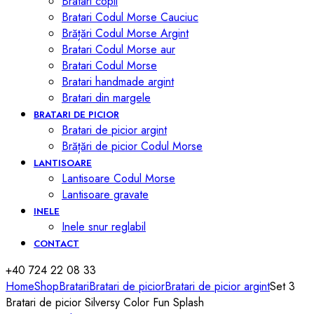
Bratari copii
Bratari Codul Morse Cauciuc
Brățări Codul Morse Argint
Bratari Codul Morse aur
Bratari Codul Morse
Bratari handmade argint
Bratari din margele
BRATARI DE PICIOR
Bratari de picior argint
Brățări de picior Codul Morse
LANTISOARE
Lantisoare Codul Morse
Lantisoare gravate
INELE
Inele snur reglabil
CONTACT
+40 724 22 08 33
Home
Shop
Bratari
Bratari de picior
Bratari de picior argint
Set 3
Bratari de picior Silversy Color Fun Splash