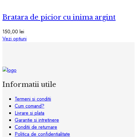
fi
produs
alese
are
în
Bratara de picior cu inima argint
mai
pagina
multe
produsului.
variații.
150,00
lei
Opțiunile
Acest
Vezi optiuni
pot
produs
fi
are
alese
mai
în
multe
pagina
variații.
produsului.
Opțiunile
Informatii utile
pot
fi
Termeni si conditii
alese
Cum comand?
în
Livrare si plata
pagina
Garantie si intretinere
produsului.
Conditii de returnare
Politica de confidentialitate