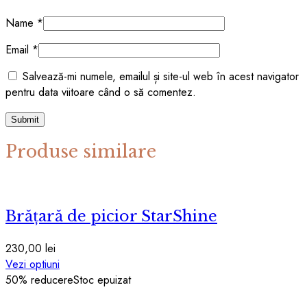
Name
*
Email
*
Salvează-mi numele, emailul și site-ul web în acest navigator
pentru data viitoare când o să comentez.
Produse similare
Brățară de picior StarShine
230,00
lei
Acest
Vezi optiuni
produs
50
% reducere
Stoc epuizat
are