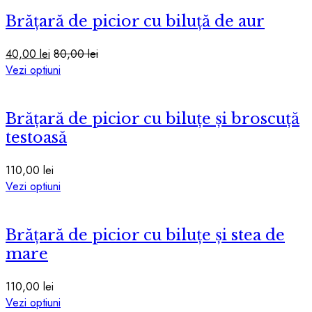
mai
Brățară de picior cu biluță de aur
multe
variații.
Opțiunile
40,00
lei
80,00
lei
pot
Acest
Vezi optiuni
fi
produs
alese
are
în
Brățară de picior cu biluțe și broscuță
mai
pagina
multe
testoasă
produsului.
variații.
Opțiunile
110,00
lei
pot
Acest
Vezi optiuni
fi
produs
alese
are
în
Brățară de picior cu biluțe și stea de
mai
pagina
multe
mare
produsului.
variații.
Opțiunile
110,00
lei
pot
Acest
Vezi optiuni