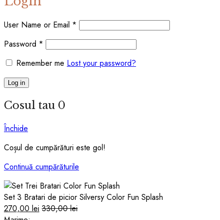
Login
User Name or Email
*
Password
*
Remember me
Lost your password?
Log in
Cosul tau
0
Închide
Coșul de cumpărături este gol!
Continuă cumpărăturile
Set 3 Bratari de picior Silversy Color Fun Splash
270,00
lei
330,00
lei
Marime: