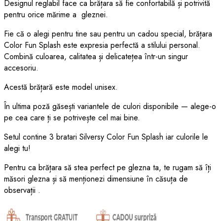
Designul reglabil face ca brățara să fie confortabilă și potrivită
pentru orice mărime a gleznei.
Fie că o alegi pentru tine sau pentru un cadou special, brățara
Color Fun Splash este expresia perfectă a stilului personal.
Combină culoarea, calitatea și delicatețea într-un singur
accesoriu.
Acestă brățară este model unisex.
În ultima poză găsești variantele de culori disponibile — alege-o
pe cea care ți se potrivește cel mai bine.
Setul contine 3 bratari Silversy Color Fun Splash iar culorile le
alegi tu!
Pentru ca brățara să stea perfect pe glezna ta, te rugam să îți
măsori glezna și să menționezi dimensiune în căsuța de
observații .