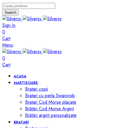
Search
Sign In
0
Cart
Menu
0
Cart
ACASA
MARTISOARE
Bratari copii
Bratari cu perla Swarovski
Bratari Cod Morse placate
Brățări Cod Morse Argint
Brățări argint personalizate
BRATARI