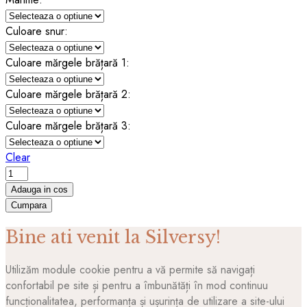
Culoare snur:
Culoare mărgele brățară 1:
Culoare mărgele brățară 2:
Culoare mărgele brățară 3:
Clear
Set
3
Adauga in cos
Bratari
Cumpara
de
Bine ati venit la Silversy!
picior
Silversy
Color
Utilizăm module cookie pentru a vă permite să navigați
Fun
confortabil pe site și pentru a îmbunătăți în mod continuu
Splash
funcționalitatea, performanța și ușurința de utilizare a site-ului